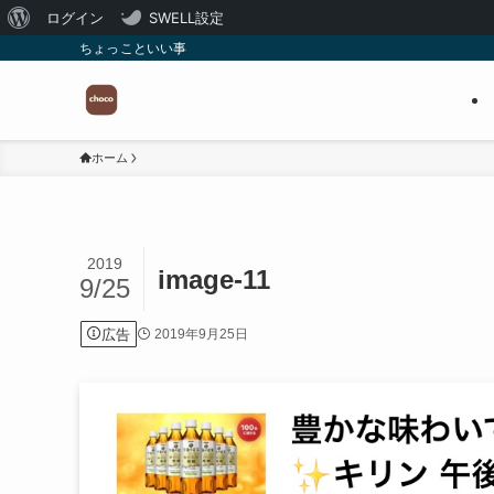
WordPress
ログイン
SWELL設定
ちょっこといい事
に
つ
い
て
ホーム
2019
image-11
9/25
広告
2019年9月25日