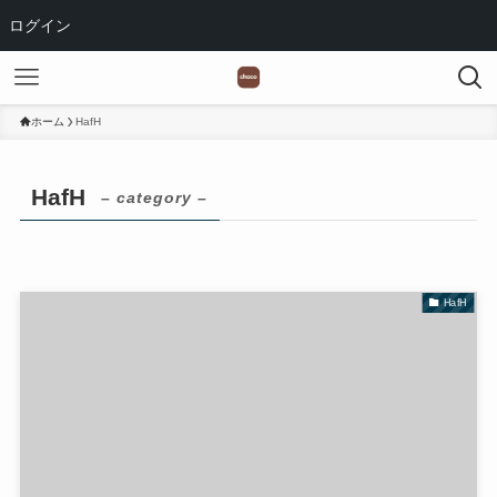
ログイン
ホーム
HafH
HafH
– category –
HafH